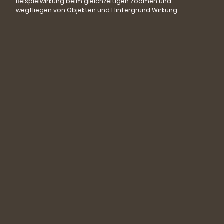
Beispielwirkung beim gleichzeitigen Zoomen und
wegfliegen von Objekten und Hintergrund Wirkung.